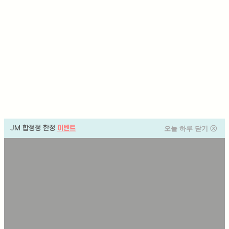
JM 합정정 한정
이벤트
오늘 하루 닫기 ⓧ