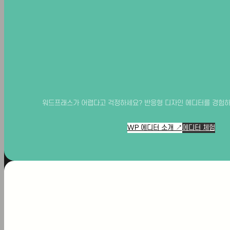
가맹문의
do
w
워드프래스가 어렵다고 걱정하세요? 반응형 디자인 에디터를 경험하세요
nl
WP 에디터 소개 ↗
에디터 체험
oa
기능의학과 영양의학을 도입해 차별화
된 병원을 운영하고자 하는 가정의학
d
과 전문의를 위해, JM가정의학과가
솔루션을 제공합니다.