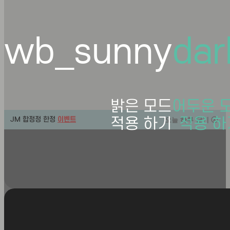
wb_sunny
da
밝은 모드
어두운 
적용 하기
적용 하
JM 합정정 한정
이벤트
오늘 하루 닫기 ⓧ