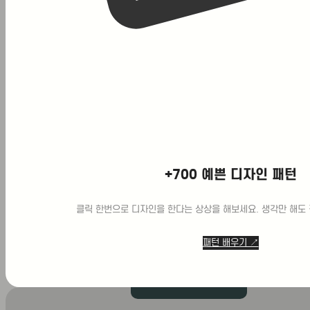
지
점
arrow_drop_up
찾
기
서초
광교
부산
분당
송도
+700 예쁜 디자인 패턴
대치
용산
클릭 한번으로 디자인을 한다는 상상을 해보세요. 생각만 해도 
미사
동탄
마곡
패턴 배우기 ↗
합정
대구
대전