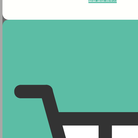
대처법
온열질환은폭염이나 고온 환경에서몸의 체온
조절이 어려워질 때 생기는여름철 대표 건강
문제입니다. 단순히 “더위를 먹었다” 정도로
넘기기 쉽지만,어지러움, 두통, 근육경련, 심
한 피로감이 나타난다면몸이 보내는 위험 신
호일 수 있습니다. 특히 고열, 의식 저하, 경
련이 동반되면빠른 대처가 필요합니다. 온열
질환은 열에 장시간 노출될 경우 발생하는 질
환으로두통, 어지러움, 근육경련, 피로감, 의
식 저하 등 다양한 증상을 일으킬 수 있으며
심한 경우…
Posted
8월 5, 2026