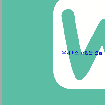
수액영양치료
갱년기클리닉
기능의학검사
커뮤니티
우커머스 쇼핑몰 연동
치료후기
문의하기
진료예약