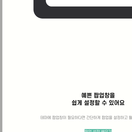
료의 새로운 지평을 열고 있습니다. 1. 비
만 치료제의 진화 역사: 1세대에서 3세대
까지 불과…
Posted
8월 7, 2026
신장 질환 환자, 마운자로 써도 될까? (주
의점 2가지 & 대안 1가지)
신장 질환 환자, 마운자로 써도 괜찮을까?
주의사항 및 올바른 관리법 최근 마운자로
(성분명: 티르제파타이드) 등 GLP-1 계열
주사 치료제가 비만 및 당뇨 관리 치료제
로 큰 주목을 받고 있습니다. 하지만 만성
콩팥병, IgA 신증 등 신장 질환을 앓고 계
신 환자분들이라면 약물 사용에 각별한 주
의가 필요합니다. 신장은 간과 달리 한번
예쁜 팝업창을
망가지면 세포 회복력이 낮아 다시 원래로
쉽게 설정할 수 있어요
회복되기 어렵기…
Posted
8월 6, 2026
테마에 팝업창이 필요하다면 간단하게 팝업을 설정하고 활
온열질환 여름 폭염에 꼭 알아야 할 증상과
팝업 설정 배우기