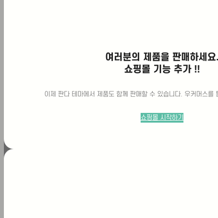
코리아 마운자로 자문위원 위촉
최근 비만치료 시장에서가장 큰 관심을 받
고 있는 치료제 중 하나가바로 ‘마운자로
(Mounjaro)’입니다. 기존 GLP-1 계열 치
료제에 대한관심이 높아지는 가운데,보다
여러분의 제품을 판매하세요
진보된 기전으로 주목 받고 있는 마운자로
는 국내 의료진 사이에서도활발하게 논의되
쇼핑몰 기능 추가 !!
고 있습니다. 이러한 가운데 제이엠가정의
학과대표원장 최정민 원장이 글로벌 제약
사‘일라이릴리 코리아(Eli Lilly Korea)’의마
이제 판다 테마에서 제품도 함께 판매할 수 있습니다. 우커머스를 
운자로 자문위원으로 위촉 되었습니다. 이
번 자문위원 위촉은비만 치료 분야에서의
임상 경험과 전문성을인정받은 결과라는 점
쇼핑몰 시작하기
에서더욱 의미가 큽니다. 마운자로
(Mounjaro)란?…
Posted
5월 19, 2026
비급여 진료 비용 안내
적용지점 분류 코드 명칭 비용 지점공통 검사료
CY1530000 비타민 D1[RIA법] 20,000 대구
점 검사료 CY1530000 비타민D주사 50,000