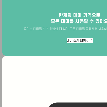
한개의 테마 가격으로
모든 테마를 사용할 수 있어
지
점
arrow_drop_up
우리는 테마를 최초 개발할 때 부터 모든 테마를 교체해서 사용하
찾
기
테마 소개 페이지 ↗
서초
광교
부산
분당
송도
대치
용산
미사
동탄
마곡
합정
대구
대전