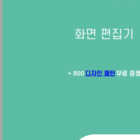
JM만의 특별함
지점 및 의료진
화면 편집기
JM아르핏
비만건강 프로그램
디자인 패턴
+ 800
무료 증
아르핏수액 다이어트
생애주기 다이어트
1:1
주치의