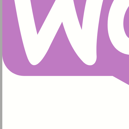
검
색
GLP-1
(39)
JM가정의학과
(45)
다이어트
(20)
다이어트주사
(39)
마운자로
(84)
마운자로병원
(78)
마운자로부작용
(78)
마운자로처방
(76)
마운자로효과효능
(69)
제이엠가정의학과
(50)
7월 진료 및 휴진 안
내
Posted
6월 30, 2026
제이엠가정의학과 최정민 원장, 일라이릴리