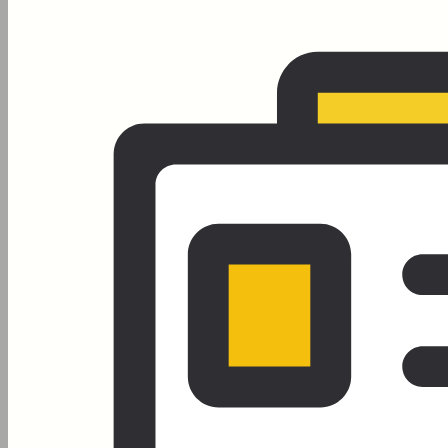
지점공통 검사료 CZ1990000 DHEA 15,000
대구점 검사료 CZ1990000 DHEA 20,000 지
점공통 검사료 CZ3940000 인플루엔자 A,B
바이러스항원검사 [현장검사] 40,000 대구점
검사료 CZ3940000 인플루엔자 A,B 바이러스
항원 검사 30,000 대구점 검사료
CZ2020000 성호르몬결합글로불린검사
60,000 지점공통 예방접종료 3Z5202010 아
박심160U성인용 80,000 대구점 예방접종료…
Posted
4월 4, 2026
마운자로 다음은? 2028년 비만 치료를
바꿀 ‘3중 작용’ 차세대 비만 신약 완벽
30kg 감량 시대의 도래 ‘꿈의 비만약’ 삼
중작용제와 차세대 치료제 총정리 비만
치료 패러다임이 단순한 ‘식욕 억제’에서
‘대사 질환 통합 치료’로 급격히 진화하고
있습니다. 과거 개인의 의지나 식단 문제
로 치부되던 비만이 이제 당뇨병, 고혈압
처럼 지속 관리가 필요한 만성 질환으로
재정의되면서, 차세대 신약들이 비만 치