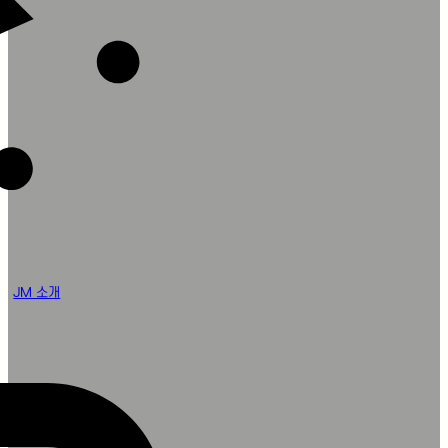
JM 소개