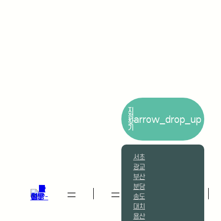
지
점
arrow_drop_up
찾
기
서초
광교
부산
분당
송도
대치
용산
미사
동탄
마곡
합정
대구