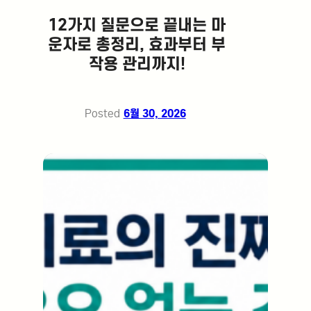
Posted
6월 30, 2026