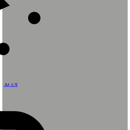
JM 소개