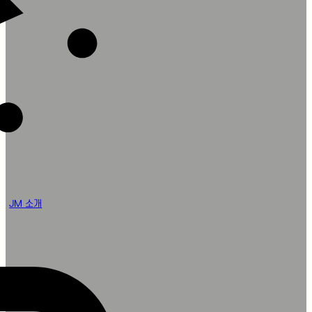
JM 소개