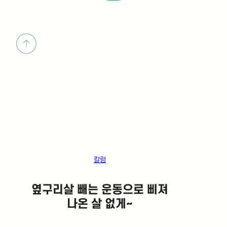
칼럼
옆구리살 빼는 운동으로 삐져
나온 살 없게~