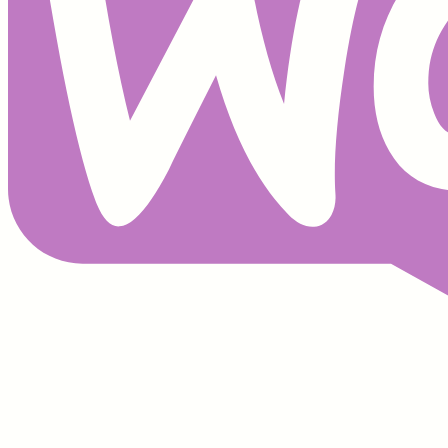
검
색
GLP-1
(39)
JM가정의학과
(45)
다이어트
(20)
다이어트주사
(39)
마운자로
(84)
마운자로병원
(78)
마운자로부작용
(78)
마운자로처방
(76)
마운자로효과효능
(69)
제이엠가정의학과
(50)
7월 진료 및 휴진 안
내
Post Views: 400
Posted
6월 30, 2026
제이엠가정의학과 최정민 원장, 일라이릴리