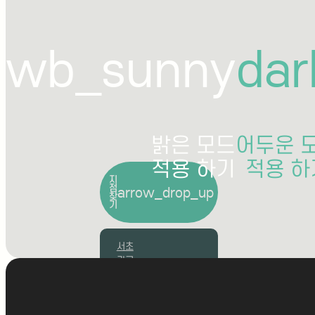
wb_sunny
da
밝은 모드
어두운 
적용 하기
적용 하
지
점
arrow_drop_up
찾
기
서초
광교
부산
분당
송도