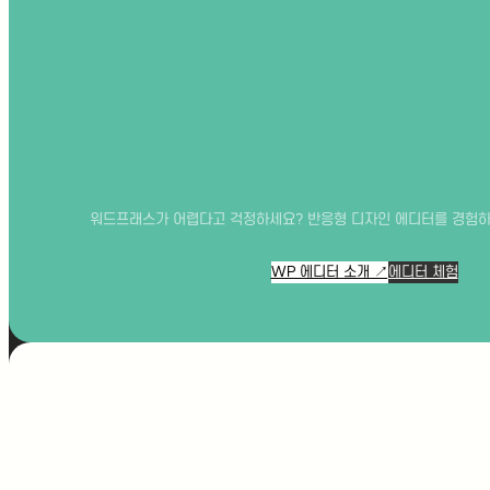
가맹문의
do
w
워드프래스가 어렵다고 걱정하세요? 반응형 디자인 에디터를 경험하세요
nl
WP 에디터 소개 ↗
에디터 체험
oa
기능의학과 영양의학을 도입해 차별화
된 병원을 운영하고자 하는 가정의학
d
과 전문의를 위해, JM가정의학과가
솔루션을 제공합니다.