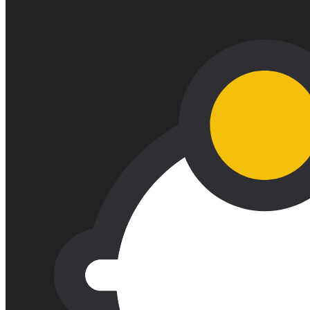
대치
용산
미사
동탄
마곡
합정
대구
대전
지
점
arrow_drop_up
찾
기
서초
광교
부산
분당
송도
대치
용산