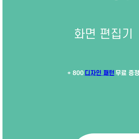
JM만의 특별함
지점 및 의료진
화면 편집기
JM아르핏
비만건강 프로그램
디자인 패턴
+ 800
무료 증
아르핏수액 다이어트
생애주기 다이어트
1:1
주치의