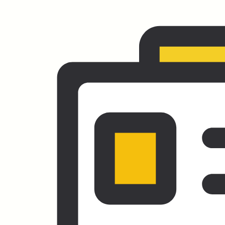
점 검사료 CY1530000 비타민D주사 50,000
지점공통 검사료 CZ1990000 DHEA 15,000
대구점 검사료 CZ1990000 DHEA 20,000 지
점공통 검사료 CZ3940000 인플루엔자 A,B
바이러스항원검사 [현장검사] 40,000 대구점
검사료 CZ3940000 인플루엔자 A,B 바이러스
항원 검사 30,000 대구점 검사료
CZ2020000 성호르몬결합글로불린검사
60,000 지점공통 예방접종료 3Z5202010 아
박심160U성인용 80,000 대구점 예방접종료…
Posted
4월 4, 2026
마운자로 다음은? 2028년 비만 치료를
바꿀 ‘3중 작용’ 차세대 비만 신약 완벽
30kg 감량 시대의 도래 ‘꿈의 비만약’ 삼
중작용제와 차세대 치료제 총정리 비만
치료 패러다임이 단순한 ‘식욕 억제’에서
‘대사 질환 통합 치료’로 급격히 진화하고
있습니다. 과거 개인의 의지나 식단 문제
로 치부되던 비만이 이제 당뇨병, 고혈압
처럼 지속 관리가 필요한 만성 질환으로
재정의되면서, 차세대 신약들이 비만 치