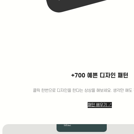
지
점
arrow_drop_up
찾
기
서초
광교
부산
분당
+700 예쁜 디자인 패턴
송도
대치
용산
클릭 한번으로 디자인을 한다는 상상을 해보세요. 생각만 해도 
미사
동탄
패턴 배우기 ↗
마곡
합정
대구
대전