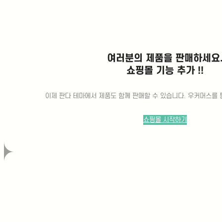
코리아 마운자로 자문위원 위촉
최근 비만치료 시장에서가장 큰 관심을 받
고 있는 치료제 중 하나가바로 ‘마운자로
(Mounjaro)’입니다. 기존 GLP-1 계열 치
료제에 대한관심이 높아지는 가운데,보다
여러분의 제품을 판매하세요
진보된 기전으로 주목 받고 있는 마운자로
쇼핑몰 기능 추가 !!
는 국내 의료진 사이에서도활발하게 논의되
고 있습니다. 이러한 가운데 제이엠가정의
학과대표원장 최정민 원장이 글로벌 제약
이제 판다 테마에서 제품도 함께 판매할 수 있습니다. 우커머스를 
사‘일라이릴리 코리아(Eli Lilly Korea)’의마
운자로 자문위원으로 위촉 되었습니다. 이
번 자문위원 위촉은비만 치료 분야에서의
쇼핑몰 시작하기
임상 경험과 전문성을인정받은 결과라는 점
에서더욱 의미가 큽니다. 마운자로
(Mounjaro)란?…
Posted
5월 19, 2026
비급여 진료 비용 안내
적용지점 분류 코드 명칭 비용 지점공통 검사료
CY1530000 비타민 D1[RIA법] 20,000 대구