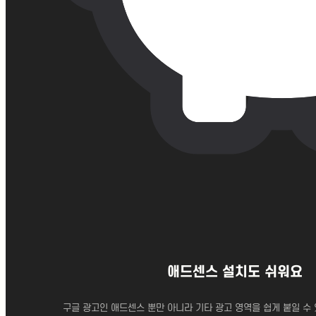
미사
동탄
마곡
합정
대구
대전
이벤트
애드센스 설치도 쉬워요
카톡 상담
문의 등록
구글 광고인 애드센스 뿐만 아니라 기타 광고 영역을 쉽게 붙일 수