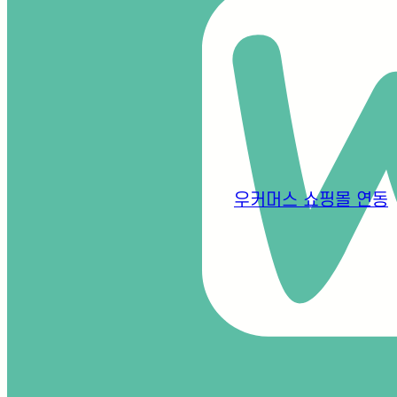
수액영양치료
갱년기클리닉
기능의학검사
커뮤니티
우커머스 쇼핑몰 연동
치료후기
문의하기
진료예약