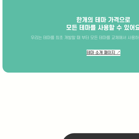
한개의 테마 가격으로
모든 테마를 사용할 수 있어
지
우리는 테마를 최초 개발할 때 부터 모든 테마를 교체해서 사용하
점
arrow_drop_up
찾
기
테마 소개 페이지 ↗
서초
광교
부산
분당
송도
대치
용산
미사
동탄
마곡
합정
대구