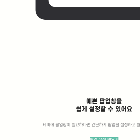
료의 새로운 지평을 열고 있습니다. 1. 비
만 치료제의 진화 역사: 1세대에서 3세대
까지 불과…
Posted
8월 7, 2026
신장 질환 환자, 마운자로 써도 될까? (주
의점 2가지 & 대안 1가지)
신장 질환 환자, 마운자로 써도 괜찮을까?
주의사항 및 올바른 관리법 최근 마운자로
(성분명: 티르제파타이드) 등 GLP-1 계열
주사 치료제가 비만 및 당뇨 관리 치료제
로 큰 주목을 받고 있습니다. 하지만 만성
콩팥병, IgA 신증 등 신장 질환을 앓고 계
신 환자분들이라면 약물 사용에 각별한 주
예쁜 팝업창을
의가 필요합니다. 신장은 간과 달리 한번
망가지면 세포 회복력이 낮아 다시 원래로
쉽게 설정할 수 있어요
회복되기 어렵기…
Posted
8월 6, 2026
테마에 팝업창이 필요하다면 간단하게 팝업을 설정하고 활
팝업 설정 배우기