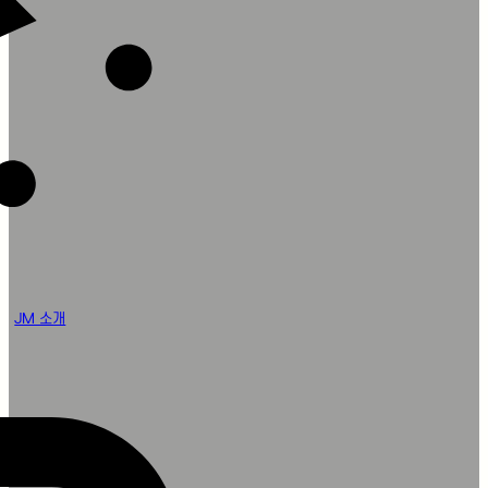
JM 소개