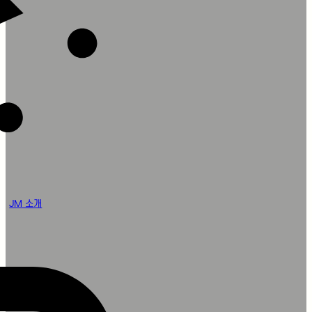
JM 소개