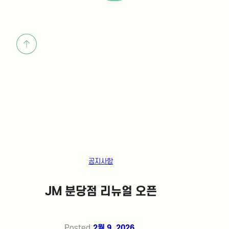
공지사항
JM 분당점 리뉴얼 오픈
Posted
2월 9, 2026