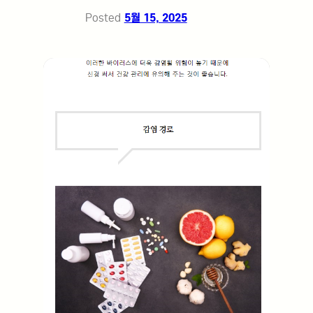
Posted
5월 15, 2025