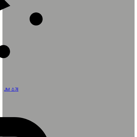
JM 소개