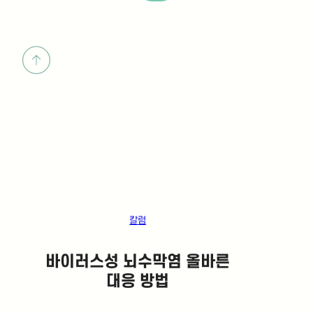
칼럼
바이러스성 뇌수막염 올바른
대응 방법