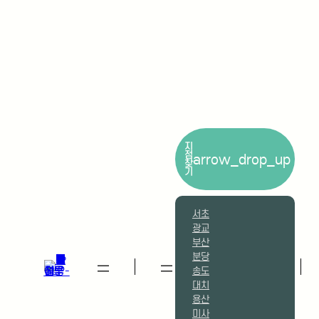
지
점
arrow_drop_up
찾
기
서초
광교
부산
분당
송도
대치
용산
미사
동탄
마곡
합정
대구
대전