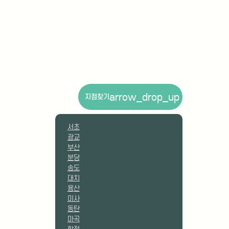
arrow_drop_up
지점찾기
서초
광교
부산
분당
송도
대치
용산
미사
동탄
마곡
합정
대구
대전