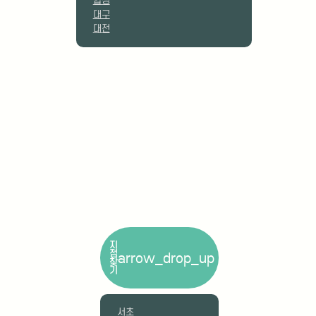
지
점
arrow_drop_up
찾
기
서초
광교
부산
분당
송도
대치