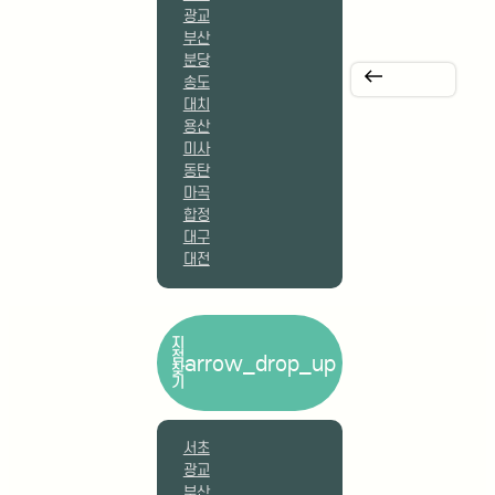
용산
미사
동탄
마곡
합정
대구
대전
지
점
arrow_drop_up
찾
기
서초
광교
부산
분당
송도
대치
용산
미사