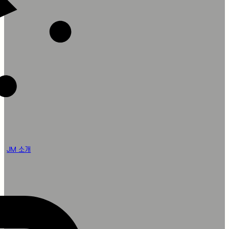
JM 소개