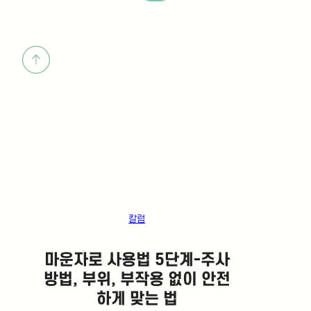
칼럼
마운자로 사용법 5단계-주사
방법, 부위, 부작용 없이 안전
하게 맞는 법