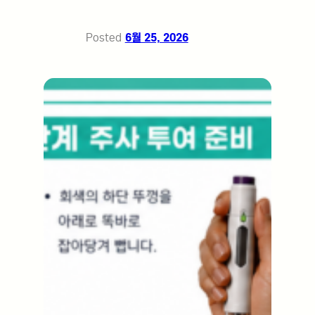
Posted
6월 25, 2026